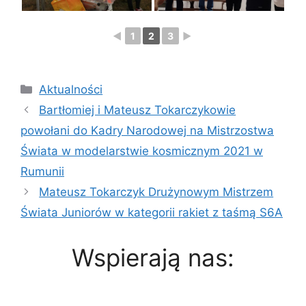
◄
1
2
3
►
Kategorie
Aktualności
Bartłomiej i Mateusz Tokarczykowie
powołani do Kadry Narodowej na Mistrzostwa
Świata w modelarstwie kosmicznym 2021 w
Rumunii
Mateusz Tokarczyk Drużynowym Mistrzem
Świata Juniorów w kategorii rakiet z taśmą S6A
Wspierają nas: