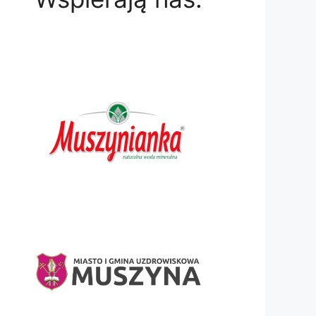
Muszynie rywalizacja sportowa w ramach jednej z naj
iorów z całej Polski, w tym drużyna muszyńskiego klubu