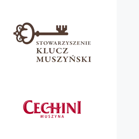
śniewski
. Trzykrotnie na podium stanął doświadczony za
ciej Paluszek 5 miejsce w kat. S1B i Filip Kapłon jako j
udanych startów.
