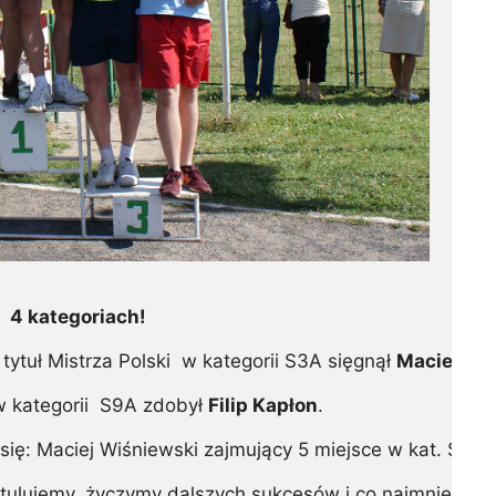
 4 kategoriach!

tytuł Mistrza Polski  w kategorii S3A sięgnął 
Maciej
Wi
w kategorii  S9A zdobył 
Filip Kapłon
.

: Maciej Wiśniewski zajmujący 5 miejsce w kat. S6A,  Ma
lujemy, życzymy dalszych sukcesów i co najmniej tak 