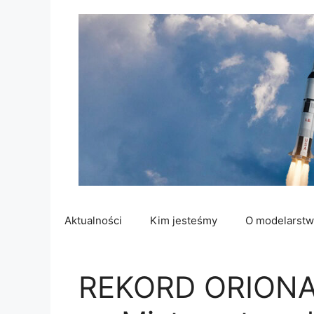
Przejdź
do
treści
Aktualności
Kim jesteśmy
O modelarstw
REKORD ORIONA p