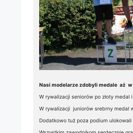
Nasi modelarze zdobyli medale  aż  w  
W rywalizacji seniorów po złoty medal i 
W rywalizacji  juniorów srebrny medal 
Dodatkowo tuż poza podium ulokowali się
Wszystkim zawodnikom serdecznie gratu