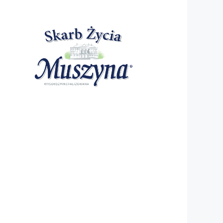
Wofil i Urzędu  Miasta i Gminy Uzdrowiskowej Muszyna, 
, jednakże w  ponad 50-letniej tradycji muszyńskiego m