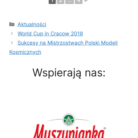
1
2
...
4
►
Kategorie
Aktualności
World Cup in Cracow 2018
Sukcesy na Mistrzostwach Polski Modeli
Kosmicznych
Wspierają nas: