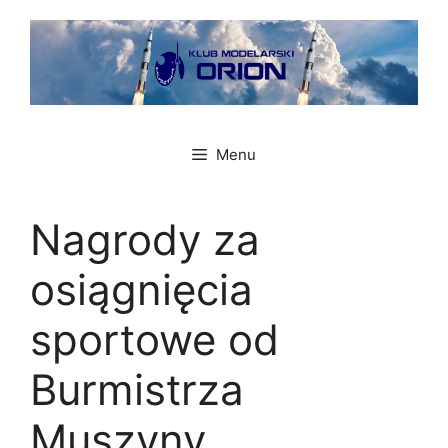
Przejdź
do
treści
Menu
Nagrody za
osiągnięcia
sportowe od
Burmistrza
Muszyny